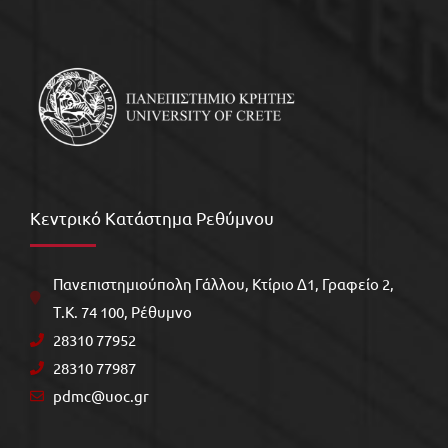
Κεντρικό Κατάστημα Ρεθύμνου
Πανεπιστημιούπολη Γάλλου, Kτίριο Δ1, Γραφείο 2,
Τ.Κ. 74 100, Ρέθυμνο
28310 77952
28310 77987
pdmc@uoc.gr