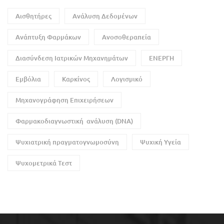
Αισθητήρες
Ανάλυση Δεδομένων
Ανάπτυξη Φαρμάκων
Ανοσοθεραπεία
Διασύνδεση Ιατρικών Μηχανημάτων
ΕΝΕΡΓΗ
Εμβόλια
Καρκίνος
Λογισμικό
Μηχανογράφηση Επιχειρήσεων
Φαρμακοδιαγνωστική ανάλυση (DNA)
Ψυχιατρική πραγματογνωμοσύνη
Ψυχική Υγεία
Ψυχομετρικά Τεστ