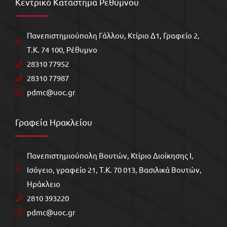
Κεντρικό Κατάστημα Ρεθύμνου
Πανεπιστημιούπολη Γάλλου, Kτίριο Δ1, Γραφείο 2,
Τ.Κ. 74 100, Ρέθυμνο
28310 77952
28310 77987
pdmc@uoc.gr
Γραφεία Ηρακλείου
Πανεπιστημιούπολη Βουτών, Κτίριο Διοίκησης Ι,
Ισόγειο, γραφείο 21, Τ.Κ. 70 013, Βασιλικά Βουτών,
Ηράκλειο
2810 393220
pdmc@uoc.gr