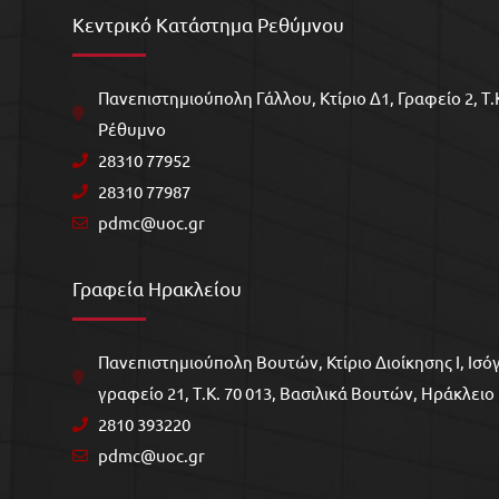
Κεντρικό Κατάστημα Ρεθύμνου
Πανεπιστημιούπολη Γάλλου, Kτίριο Δ1, Γραφείο 2, Τ.Κ
Ρέθυμνο
28310 77952
28310 77987
pdmc@uoc.gr
Γραφεία Ηρακλείου
Πανεπιστημιούπολη Βουτών, Κτίριο Διοίκησης Ι, Ισόγ
γραφείο 21, Τ.Κ. 70 013, Βασιλικά Βουτών, Ηράκλειο
2810 393220
pdmc@uoc.gr