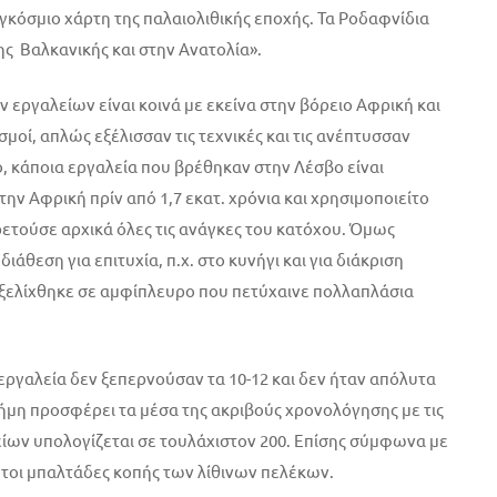
γκόσμιο χάρτη της παλαιολιθικής εποχής. Τα Ροδαφνίδια
ης Βαλκανικής και στην Ανατολία».
 εργαλείων είναι κοινά με εκείνα στην βόρειο Αφρική και
μοί, απλώς εξέλισσαν τις τεχνικές και τις ανέπτυσσαν
, κάποια εργαλεία που βρέθηκαν στην Λέσβο είναι
ην Αφρική πρίν από 1,7 εκατ. χρόνια και χρησιμοποιείτο
ρετούσε αρχικά όλες τις ανάγκες του κατόχου. Όμως
ιάθεση για επιτυχία, π.χ. στο κυνήγι και για διάκριση
 εξελίχθηκε σε αμφίπλευρο που πετύχαινε πολλαπλάσια
εργαλεία δεν ξεπερνούσαν τα 10-12 και δεν ήταν απόλυτα
ήμη προσφέρει τα μέσα της ακριβούς χρονολόγησης με τις
ίων υπολογίζεται σε τουλάχιστον 200. Επίσης σύμφωνα με
ώτοι μπαλτάδες κοπής των λίθινων πελέκων.