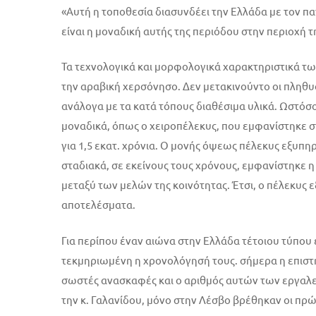
«Αυτή η τοποθεσία διασυνδέει την Ελλάδα με τον πα
είναι η μοναδική αυτής της περιόδου στην περιοχή τ
Τα τεχνολογικά και μορφολογικά χαρακτηριστικά των
την αραβική χερσόνησο. Δεν μετακινούντο οι πληθυσ
ανάλογα με τα κατά τόπους διαθέσιμα υλικά. Ωστόσο
μοναδικά, όπως ο χειροπέλεκυς, που εμφανίστηκε στ
για 1,5 εκατ. χρόνια. Ο μονής όψεως πέλεκυς εξυπη
σταδιακά, σε εκείνους τους χρόνους, εμφανίστηκε η δ
μεταξύ των μελών της κοινότητας. Έτσι, ο πέλεκυς
αποτελέσματα.
Για περίπου έναν αιώνα στην Ελλάδα τέτοιου τύπου 
τεκμηριωμένη η χρονολόγησή τους. σήμερα η επιστ
σωστές ανασκαφές και ο αριθμός αυτών των εργαλε
την κ. Γαλανίδου, μόνο στην Λέσβο βρέθηκαν οι πρ