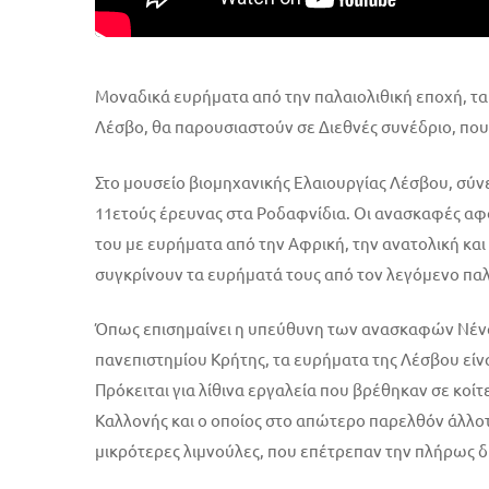
Μοναδικά ευρήματα από την παλαιολιθική εποχή, τα
Λέσβο, θα παρουσιαστούν σε Διεθνές συνέδριο, που 
Στο μουσείο βιομηχανικής Ελαιουργίας Λέσβου, σύν
11ετούς έρευνας στα Ροδαφνίδια. Οι ανασκαφές αφο
του με ευρήματα από την Αφρική, την ανατολική και
συγκρίνουν τα ευρήματά τους από τον λεγόμενο παλ
Όπως επισημαίνει η υπεύθυνη των ανασκαφών Νένα
πανεπιστημίου Κρήτης, τα ευρήματα της Λέσβου είναι
Πρόκειται για λίθινα εργαλεία που βρέθηκαν σε κοί
Καλλονής και ο οποίος στο απώτερο παρελθόν άλλοτ
μικρότερες λιμνούλες, που επέτρεπαν την πλήρως δ