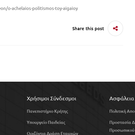
n/o-achelaios-politismos-toy-aigaioy
Share this post
Χρήσιμοι Σύνδεσμοι
Ασφάλεια
Πανεπιστήμιο Κρήτης
Πολιτική Απ
Υπουργείο Παιδείας
Προστασία 
Προσωπικού
Οριζόντια Δράση Εταιριών