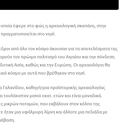
 οποία έφερε στο φώς η αρχαιολογική σκαπάνη, στην
πραγματοποιείται στο νησί.
εδροι από όλο τον κόσμο άκουσαν για τα αποτελέσματα της
ρούν τον πρώιμο πολιτισμό του Αιγαίου και την σύνδεση
 δυτική Ασία, καθώς και την Ευρώπη. Οι αρχαιολόγοι θα
αιό κόσμο με αυτά που βρέθηκαν στο νησί.
 Γαλανίδου, καθηγήτρια προϊστορικής αρχαιολογίας
 τουλάχιστον μισού εκατ. ετών και είναι μοναδικά.
τες μικρών ποταμών, που εκβάλουν στον κόλπο της
ε ήταν μια υφάλμυρη λίμνη και άλλοτε μια πεδιάδα με
ιάβαση.