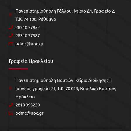
Πανεπιστημιούπολη Γάλλου, Kτίριο Δ1, Γραφείο 2,
Τ.Κ. 74 100, Ρέθυμνο
28310 77952
28310 77987
pdmc@uoc.gr
Γραφεία Ηρακλείου
Πανεπιστημιούπολη Βουτών, Κτίριο Διοίκησης Ι,
Ισόγειο, γραφείο 21, Τ.Κ. 70 013, Βασιλικά Βουτών,
Ηράκλειο
2810 393220
pdmc@uoc.gr