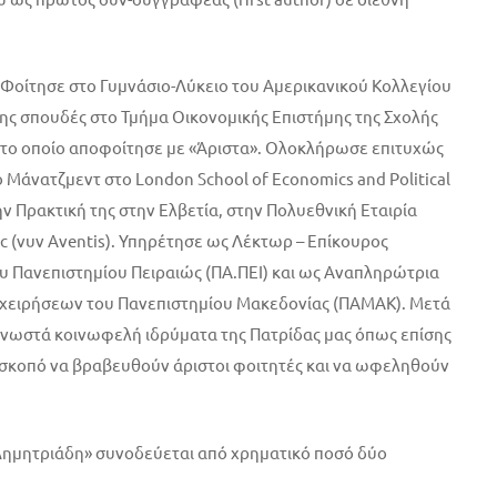
Φοίτησε στο Γυμνάσιο-Λύκειο του Αμερικανικού Κολλεγίου
ης σπουδές στο Τμήμα Οικονομικής Επιστήμης της Σχολής
 το οποίο αποφοίτησε με «Άριστα». Ολοκλήρωσε επιτυχώς
ο Μάνατζμεντ στο London School of Economics and Political
ην Πρακτική της στην Ελβετία, στην Πολυεθνική Εταιρία
c (νυν Aventis). Υπηρέτησε ως Λέκτωρ – Επίκουρος
υ Πανεπιστημίου Πειραιώς (ΠΑ.ΠΕΙ) και ως Αναπληρώτρια
ιχειρήσεων του Πανεπιστημίου Μακεδονίας (ΠΑΜΑΚ). Μετά
γνωστά κοινωφελή ιδρύματα της Πατρίδας μας όπως επίσης
ε σκοπό να βραβευθούν άριστοι φοιτητές και να ωφεληθούν
Δημητριάδη» συνοδεύεται από χρηματικό ποσό δύο