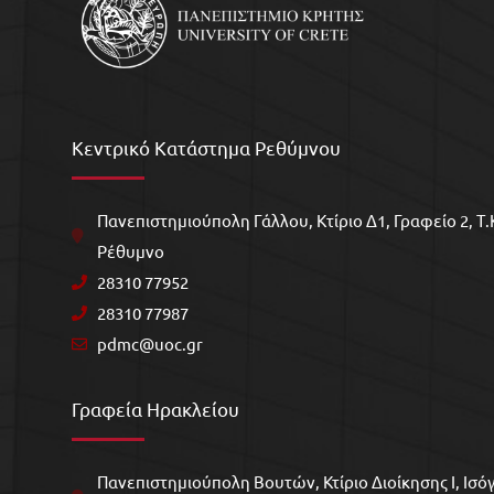
Κεντρικό Κατάστημα Ρεθύμνου
Πανεπιστημιούπολη Γάλλου, Kτίριο Δ1, Γραφείο 2, Τ.Κ
Ρέθυμνο
28310 77952
28310 77987
pdmc@uoc.gr
Γραφεία Ηρακλείου
Πανεπιστημιούπολη Βουτών, Κτίριο Διοίκησης Ι, Ισόγ