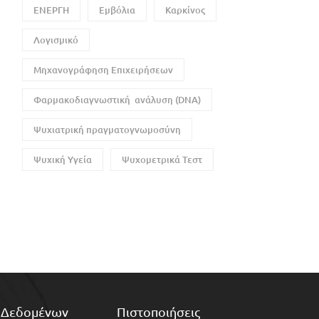
ΕΝΕΡΓΗ
Εμβόλια
Καρκίνος
Λογισμικό
Μηχανογράφηση Επιχειρήσεων
Φαρμακοδιαγνωστική ανάλυση (DNA)
Ψυχιατρική πραγματογνωμοσύνη
Ψυχική Υγεία
Ψυχομετρικά Τεστ
 Δεδομένων
Πιστοποιήσεις