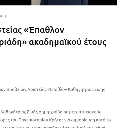
ΊΕΣ
τείας «Έπαθλον
ριάδη» ακαδημαϊκού έτους
των Βραβείων Αριστείας «Έπαθλον Καθηγήτριας Ζωής
ης Καθηγήτριας Ζωής Δημητριάδη σε μεταπτυχιακούς
ορες του Πανεπιστημίου Κρήτης για δημοσίευση κατά το
 ως πρώτος συν-συγγραφέας (first author) σε διεθνή