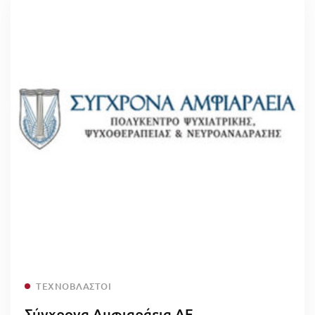
Read more
ΤΕΧΝΟΒΛΑΣΤΟΊ
Σύγχρονα Αμφιαράεια ΑΕ