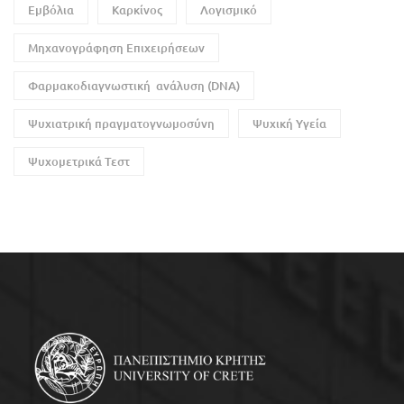
Εμβόλια
Καρκίνος
Λογισμικό
Μηχανογράφηση Επιχειρήσεων
Φαρμακοδιαγνωστική ανάλυση (DNA)
Ψυχιατρική πραγματογνωμοσύνη
Ψυχική Υγεία
Ψυχομετρικά Τεστ