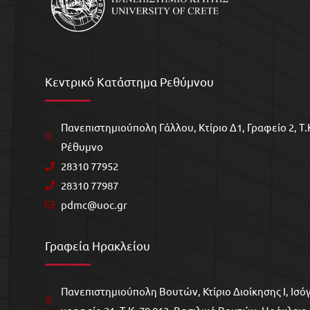
Κεντρικό Κατάστημα Ρεθύμνου
Πανεπιστημιούπολη Γάλλου, Kτίριο Δ1, Γραφείο 2, Τ.Κ
Ρέθυμνο
28310 77952
28310 77987
pdmc@uoc.gr
Γραφεία Ηρακλείου
Πανεπιστημιούπολη Βουτών, Κτίριο Διοίκησης Ι, Ισόγ