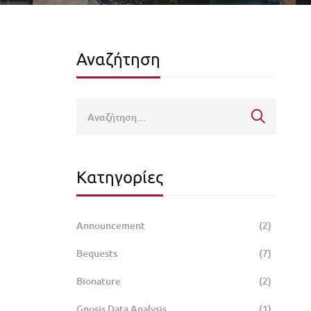
Αναζήτηση
Κατηγορίες
Announcement
(2)
Bequests
(7)
Bionature
(2)
Gnosis Data Analysis
(1)