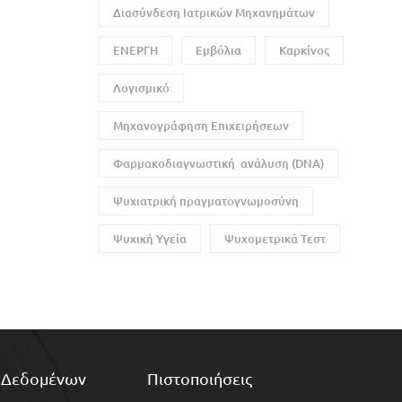
Διασύνδεση Ιατρικών Μηχανημάτων
ΕΝΕΡΓΗ
Εμβόλια
Καρκίνος
Λογισμικό
Μηχανογράφηση Επιχειρήσεων
Φαρμακοδιαγνωστική ανάλυση (DNA)
Ψυχιατρική πραγματογνωμοσύνη
Ψυχική Υγεία
Ψυχομετρικά Τεστ
 Δεδομένων
Πιστοποιήσεις