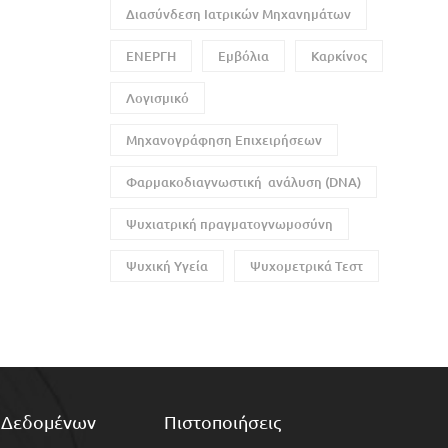
Διασύνδεση Ιατρικών Μηχανημάτων
ΕΝΕΡΓΗ
Εμβόλια
Καρκίνος
Λογισμικό
Μηχανογράφηση Επιχειρήσεων
Φαρμακοδιαγνωστική ανάλυση (DNA)
Ψυχιατρική πραγματογνωμοσύνη
Ψυχική Υγεία
Ψυχομετρικά Τεστ
 Δεδομένων
Πιστοποιήσεις