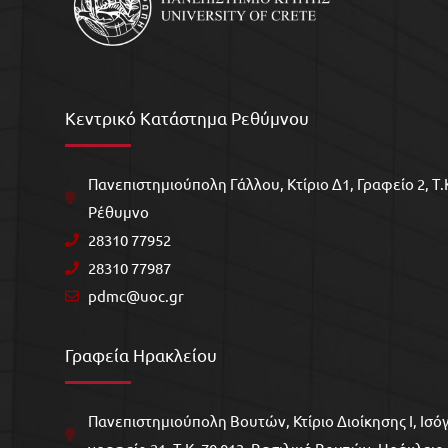
Κεντρικό Κατάστημα Ρεθύμνου
Πανεπιστημιούπολη Γάλλου, Kτίριο Δ1, Γραφείο 2, Τ.Κ
Ρέθυμνο
28310 77952
28310 77987
pdmc@uoc.gr
Γραφεία Ηρακλείου
Πανεπιστημιούπολη Βουτών, Κτίριο Διοίκησης Ι, Ισόγ