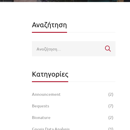
Αναζήτηση
Κατηγορίες
Announcement
(2)
Bequests
(7)
Bionature
(2)
Gnosis Data Analysis
(1)