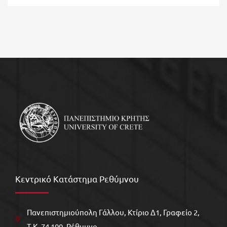
Κεντρικό Κατάστημα Ρεθύμνου
Πανεπιστημιούπολη Γάλλου, Kτίριο Δ1, Γραφείο 2,
Τ.Κ. 74 100, Ρέθυμνο