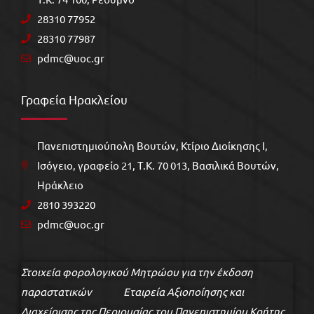
28310 77952
28310 77987
pdmc@uoc.gr
Γραφεία Ηρακλείου
Πανεπιστημιούπολη Βουτών, Κτίριο Διοίκησης Ι,
Ισόγειο, γραφείο 21, Τ.Κ. 70 013, Βασιλικά Βουτών,
Ηράκλειο
2810 393220
pdmc@uoc.gr
Στοιχεία φορολογικού Μητρώου για την έκδοση
παραστατικών Εταιρεία Αξιοποίησης και
Διαχείρισης της Περιουσίας του Πανεπιστημίου Κρήτης,